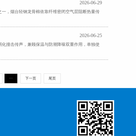
2026-06-29
之一，烟台轻钢龙骨棉依靠纤维密闭空气层阻断热量传
2026-06-25
弱化撞击传声，兼顾保温与防潮降噪双重作用，单独使
···
下一页
尾页