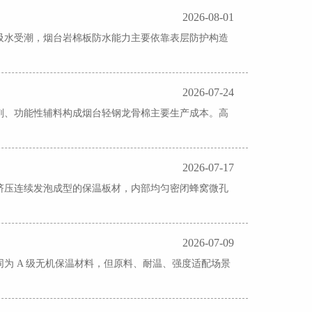
2026-08-01
吸水受潮，烟台岩棉板防水能力主要依靠表层防护构造
2026-07-24
剂、功能性辅料构成烟台轻钢龙骨棉主要生产成本。高
2026-07-17
挤压连续发泡成型的保温板材，内部均匀密闭蜂窝微孔
2026-07-09
为 A 级无机保温材料，但原料、耐温、强度适配场景