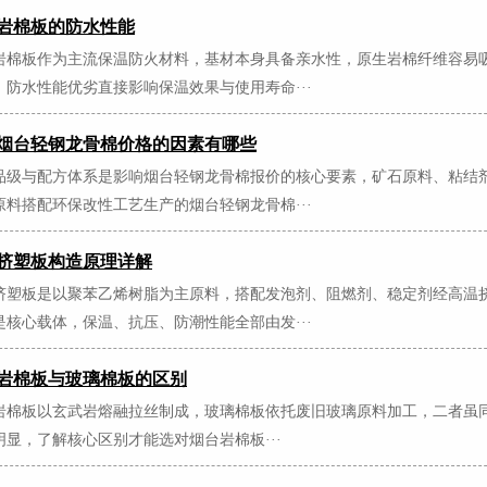
岩棉板的防水性能
岩棉板作为主流保温防火材料，基材本身具备亲水性，原生岩棉纤维容易
，防水性能优劣直接影响保温效果与使用寿命···
烟台轻钢龙骨棉价格的因素有哪些
品级与配方体系是影响烟台轻钢龙骨棉报价的核心要素，矿石原料、粘结
原料搭配环保改性工艺生产的烟台轻钢龙骨棉···
挤塑板构造原理详解
挤塑板是以聚苯乙烯树脂为主原料，搭配发泡剂、阻燃剂、稳定剂经高温
是核心载体，保温、抗压、防潮性能全部由发···
岩棉板与玻璃棉板的区别
岩棉板以玄武岩熔融拉丝制成，玻璃棉板依托废旧玻璃原料加工，二者虽同
明显，了解核心区别才能选对烟台岩棉板···