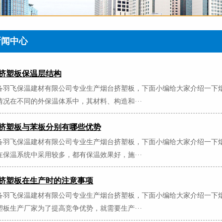
新闻中心
挤塑板保温层结构
备羽飞保温建材有限公司专业生产烟台挤塑板，下面小编给大家介绍一下
情况在不同的外保温体系中，其材料、构造和···
挤塑板与苯板分别有哪些优势
备羽飞保温建材有限公司专业生产烟台挤塑板，下面小编给大家介绍一下
在保温系统中采用较多，都有保温效果好，施···
挤塑板在生产时的注意事项
备羽飞保温建材有限公司专业生产烟台挤塑板，下面小编给大家介绍一下
塑板生产厂家为了提高竞争优势，就需要生产···